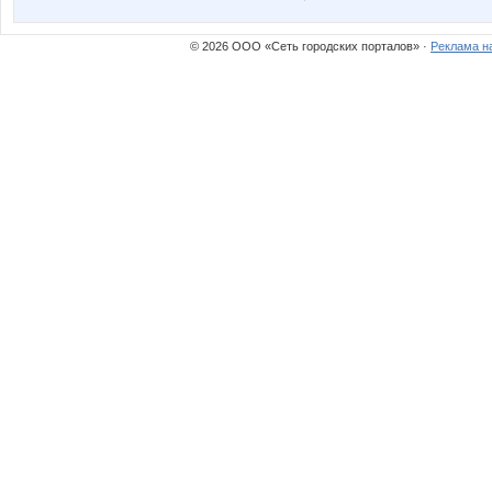
tanya-nn1980
triniti12
© 2026 ООО «Сеть городских порталов» ·
Реклама н
ДЖИНСА
Флёнуш
Лия2606
Обувь с большой
Стиль и красота
Танчо