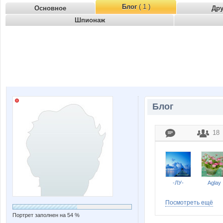
Блог
( 1 )
Основное
Др
Шпионаж
Блог
18
-ЛУ-
Aglay
Посмотреть ещё
Портрет заполнен на 54 %