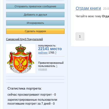
Lenic
Lenuik
Отправить приватное сообщение
Отдам книги
23.0
Добавить в друзья
Читайте мою тему
Отда
Игнорировать
Sorbet
Sovven
Сделать подарок
1
Саровский Клуб Покупателей
ZdravPunkt
Zyxel
популярность:
22141 место
рейтинг
1765
?
Привилегированный
пользователь
5
esyaya
frosij
уровня
Статистика портрета:
mapiks
mikegu
сейчас просматривают портрет - 0
зарегистрированные пользователи
посетившие портрет за 7 дней - 0